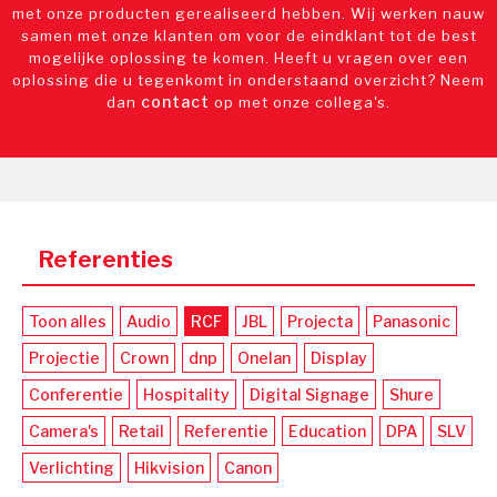
met onze producten gerealiseerd hebben. Wij werken nauw
samen met onze klanten om voor de eindklant tot de best
mogelijke oplossing te komen. Heeft u vragen over een
oplossing die u tegenkomt in onderstaand overzicht? Neem
contact
dan
op met onze collega's.
Referenties
Toon alles
Audio
RCF
JBL
Projecta
Panasonic
Projectie
Crown
dnp
Onelan
Display
Conferentie
Hospitality
Digital Signage
Shure
Camera's
Retail
Referentie
Education
DPA
SLV
Verlichting
Hikvision
Canon