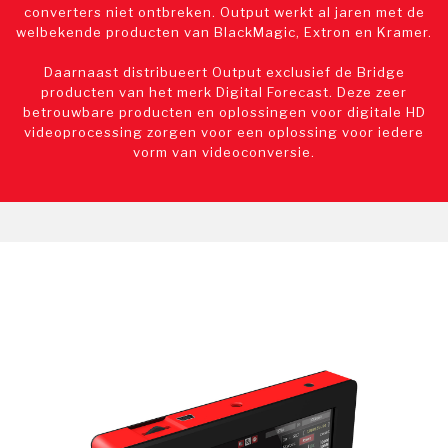
converters niet ontbreken. Output werkt al jaren met de
welbekende producten van BlackMagic, Extron en Kramer.
Daarnaast distribueert Output exclusief de Bridge
producten van het merk Digital Forecast. Deze zeer
betrouwbare producten en oplossingen voor digitale HD
videoprocessing zorgen voor een oplossing voor iedere
vorm van videoconversie.