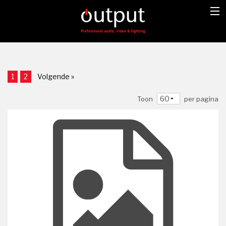
1
2
Volgende »
Toon
per pagina