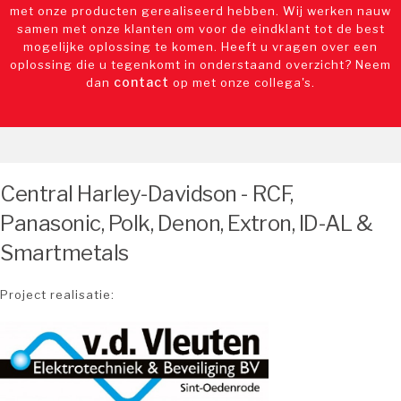
met onze producten gerealiseerd hebben. Wij werken nauw
samen met onze klanten om voor de eindklant tot de best
mogelijke oplossing te komen. Heeft u vragen over een
oplossing die u tegenkomt in onderstaand overzicht? Neem
contact
dan
op met onze collega's.
Central Harley-Davidson - RCF,
Panasonic, Polk, Denon, Extron, ID-AL &
Smartmetals
Project realisatie: