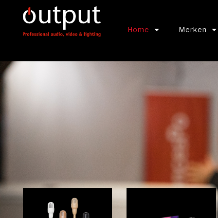
Home
Merken
Output Connects
BEKIJK ALL
Output Webinars
Shure
Panasonic
Canon
RCF Audio
Roland Pro 
Yamaha Pro
Hikvision L
DPA Microp
SLV Verlich
Berla Light