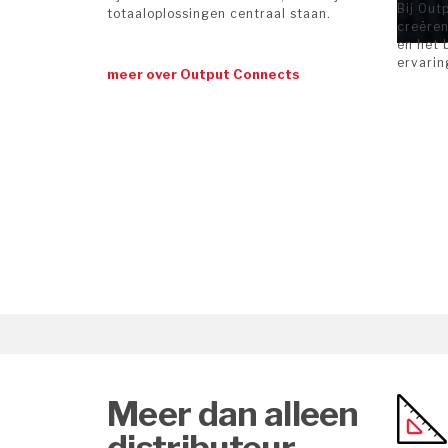
Bij Out
totaaloplossingen centraal staan.
creëren
en het 
ervari
meer over Output Connects
Meer dan alleen
distributeur