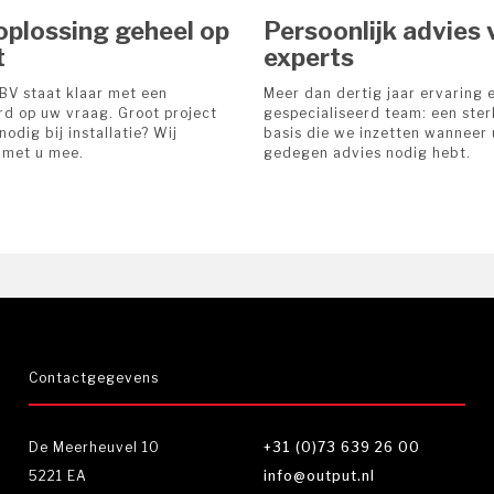
oplossing geheel op
Persoonlijk advies 
t
experts
BV staat klaar met een
Meer dan dertig jaar ervaring 
d op uw vraag. Groot project
gespecialiseerd team: een ste
nodig bij installatie? Wij
basis die we inzetten wanneer 
 met u mee.
gedegen advies nodig hebt.
Contactgegevens
De Meerheuvel 10
+31 (0)73 639 26 00
5221 EA
info@output.nl