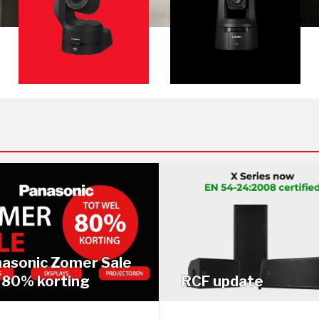
em (ID-AL)
Converters
Beugels en brackets
rs
nics
lkins
asonic Zomer Sale
 80% korting
RCF update