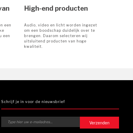
van
High-end producten
en een
Audio, video en licht worden ingezet
rke
om een boodschap duidelijk over te
u een
brengen. Daarom selecteren wij
uitsluitend producten van hoge
kwaliteit.
Schrijf je in voor de nieuwsbrief
Verzenden