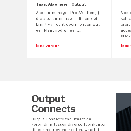
Tags: Algemeen , Output
Harman Pro
Accountmanager Pro AV Ben jij
Mome
Elation Ligh
die accountmanager die energie
selec
dnp screens
krijgt van écht doorgronden wat
proj
een klant nodig heeft,...
acce
Digital For
sterk
Onelan Digi
lees verder
lees
SLV Lightin
Brainstorm
Output
Connects
Output Connects faciliteert de
verbinding tussen diverse fabrikanten
tijdens haar evenementen, waarbij