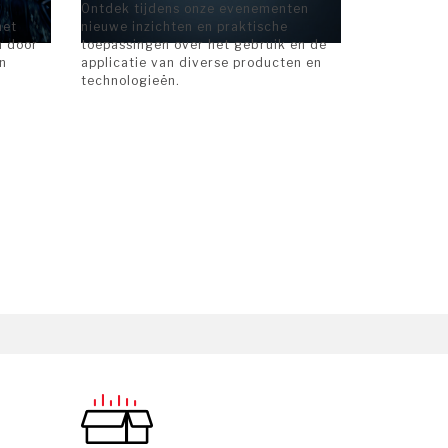
Ontdek tijdens onze evenementen
het
nieuwe inzichten en praktische
n door
toepassingen over het gebruik en de
n
applicatie van diverse producten en
technologieën.