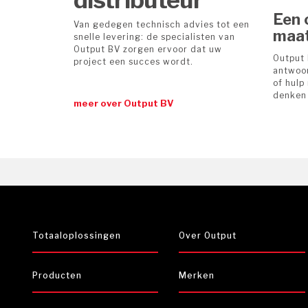
Een 
Van gedegen technisch advies tot een
maa
snelle levering: de specialisten van
Output BV zorgen ervoor dat uw
Output 
project een succes wordt.
antwoor
of hulp 
denken
meer over Output BV
Totaaloplossingen
Over Output
Producten
Merken