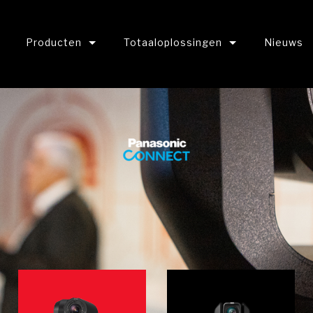
Producten
Totaaloplossingen
Nieuws
E MERKEN
Microfoons
Streaming Solutions
Camera's
Digital signage
Projectoren
Educatie
Projector lenzen
Conferentie techniek
Luidsprekers
Verhuur oplossingen
A/V
Displays & projectieschermen
Hospitality
 Audio
Audio mixers
Retail
ED Displays
Video mixers
Video mapping / Blending
hones
Outdoor audio
ting
Digital Signage
ing
Verlichting