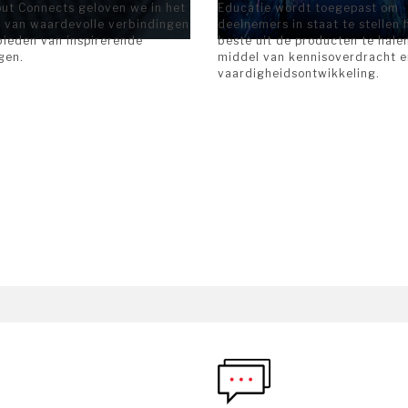
put Connects geloven we in het
Educatie wordt toegepast om
 van waardevolle verbindingen
deelnemers in staat te stellen 
bieden van inspirerende
beste uit de producten te hale
ngen.
middel van kennisoverdracht e
vaardigheidsontwikkeling.