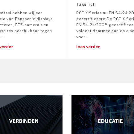
Tags: rcf
nteel hebben wij een
RCF X Series nu EN 54-24:2
ting
tie van Panasonic displays,
gecertificeerd De RCF X Seri
ectoren, PTZ-camera’s en
EN 54-24:2008 gecertificee
ssoires beschikbaar tegen
voldoet daarmee aan de eis
ecast-Bridge
...
voor...
tal Signage
 verder
lees verder
g
 3D