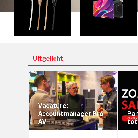
Waves Syst
JBL Pro
Brähler
Streamit
Projecta
Uitgelicht
Dali speake
Bluesound
NAD Electro
Bowers & Wi
Dateq
Vacature:
Denon
Accountmanager Pro
Pan
AV
tot
Marantz
Polk audio