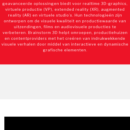
geavanceerde oplossingen biedt voor realtime 3D-graphics,
virtuele productie (VP), extended reality (XR), augmented
reality (AR) en virtuele studio’s. Hun technologieën zijn
ontworpen om de visuele kwaliteit en productiewaarde van
uitzendingen, films en audiovisuele producties te
verbeteren. Brainstorm 3D helpt omroepen, productiehuizen
en contentproviders met het creëren van indrukwekkende
visuele verhalen door middel van interactieve en dynamische
grafische elementen.