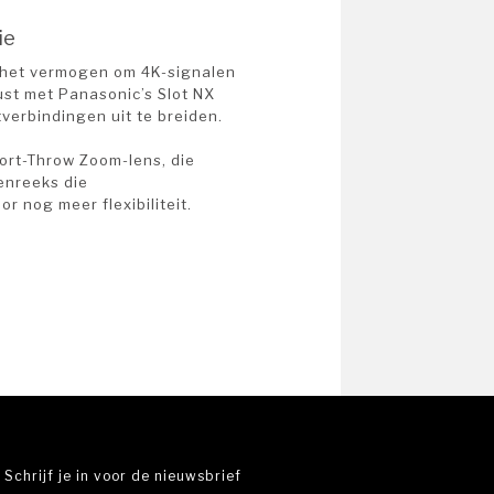
ie
t het vermogen om 4K-signalen
rust met Panasonic’s Slot NX
verbindingen uit te breiden.
ort-Throw Zoom-lens, die
enreeks die
r nog meer flexibiliteit.
Schrijf je in voor de nieuwsbrief