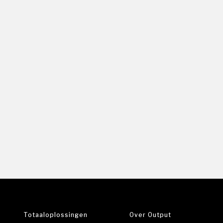
Harman 
Elation L
dnp scre
Digital 
Onelan D
SLV Ligh
Brainsto
Totaaloplossingen
Over Output