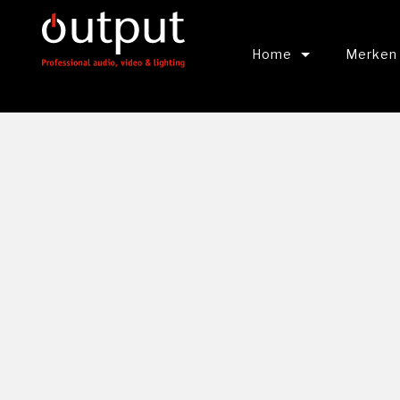
Home
Merken
Output Connects
BEKIJK 
Output Webinars
Shure
Panasoni
Canon
RCF Aud
Roland P
Yamaha P
Hikvision
DPA Mic
SLV Verl
Berla Li