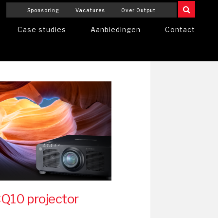
Sponsoring
Vacatures
Over Output
Case studies
Aanbiedingen
Contact
CQ10 projector