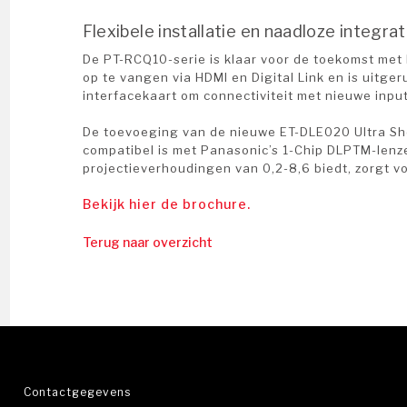
Pro
Flexibele installatie en naadloze integrat
ighting
De PT-RCQ10-serie is klaar voor de toekomst me
ens
op te vangen via HDMI en Digital Link en is uitge
interfacekaart om connectiviteit met nieuwe input
Forecast-Bridge
De toevoeging van de nieuwe ET-DLE020 Ultra Sh
igital Signage
compatibel is met Panasonic’s 1-Chip DLPTM-lenz
ting
projectieverhoudingen van 0,2-8,6 biedt, zorgt voo
rm 3D
Bekijk hier de brochure.
Terug naar overzicht
Contactgegevens