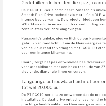
Gedetailleerde beelden die rijk zijn aan n
stem (ID-AL)
Converters
De PT-RCQ10-serie combineert Panasonic’s unieke
Beugels en brackets
Smooth Pixel Drive-technologie met 1-Chip DLP-
intense beeldervaring. De projector biedt een ho
WUXGA-resolutie en een contrastverhouding van 
zelfs in sterk verlichte omgevingen.
Panasonic’s unieke, nieuwe Rich Colour Harmonize
gebruik van rood licht uit om de kleurweergave t
akers
van de kleur rood te verhogen met 160%. Dit creë
voor een intense kijkervaring.
nd
tronics
Daarbij zorgt het pas ontwikkelde beeldverwerki
voor afbeeldingen met een hoge resolutie van 2
 Wilkins
vloeiende, diagonale lijnen en curven.
Langdurige betrouwbaarheid met een on
tot wel 20.000 uur
De PT-RCQ10-serie, is zo ontworpen dat de project
installaties. De dual-drive optische laser-engine
io
prachtige beeldkwaliteit en kleurweergave voor z