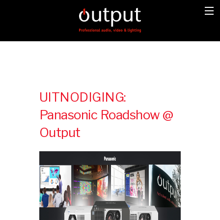
UITNODIGING:
Panasonic Roadshow @
Output