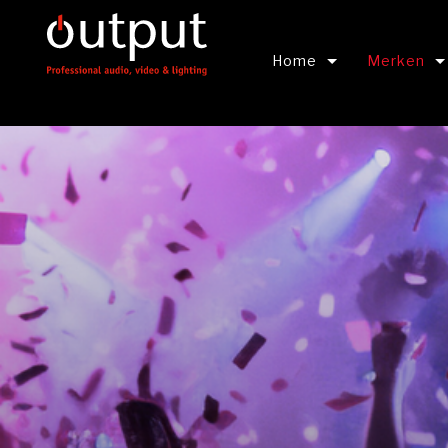
Home
Merken
Output Connects
BEKIJK ALL
Output Webinars
Shure
Panasonic
Canon
RCF Audio
Roland Pro 
Yamaha Pro
Hikvision L
DPA Microp
SLV Verlich
Berla Light