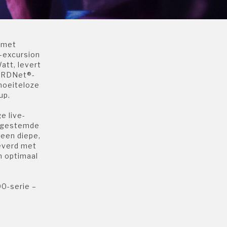
u met
-excursion
att, levert
j RDNet®-
moeiteloze
up.
e live-
afgestemde
een diepe,
everd met
n optimaal
00-serie –