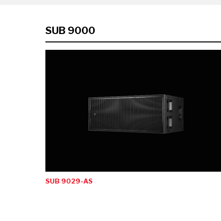
Harman Pro
Elation Ligh
SUB 9000
dnp screens
Digital For
Onelan Digi
SLV Lightin
Brainstorm
SUB 9029-AS