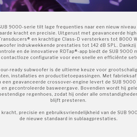
em (ID-AL)
Converters
Beugels en brackets
UB 9000-serie tilt lage frequenties naar een nieuw nivea
arde kracht en precisie. Uitgerust met geavanceerde high
Transducers® en krachtige Class-D versterkers tot 8000 W
woofer indrukwekkende prestaties tot 142 dB SPL. Dankzi
ntrole en de innovatieve RDTap®-app biedt de SUB 9000 
 contactloze configuratie voor een snelle en efficiënte set
rs
our-ready subwoofer is de ultieme keuze voor grootschalig
en, installaties en productietoepassingen. Met fabrieks
nics
n een geavanceerde crossover-engine levert de SUB 9000 
e en gecontroleerde basweergave. Bovendien wordt hij gel
lkins
estendige regenhoes, zodat hij onder alle omstandighede
blijft presteren.
 kracht, precisie en gebruiksvriendelijkheid van de SUB 90
de nieuwe standaard in sublaagprestaties.