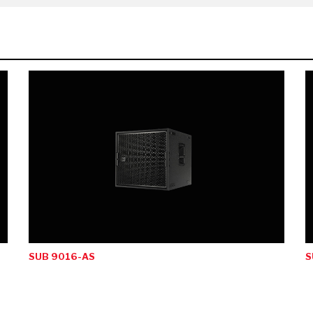
ting
ecast-Bridge
tal Signage
g
 3D
SUB 9016-AS
S