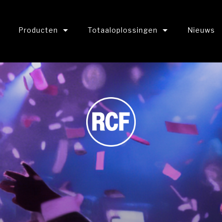
Producten
Totaaloplossingen
Nieuws
E MERKEN
Microfoons
Streaming Solutions
Camera's
Digital signage
Projectoren
Educatie
Projector lenzen
Conferentie techniek
Luidsprekers
Verhuur oplossingen
A/V
Displays & projectieschermen
Hospitality
 Audio
Audio mixers
Retail
ED Displays
Video mixers
Video mapping / Blending
hones
Outdoor audio
ting
Digital Signage
ing
Verlichting